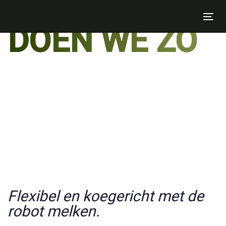
MELKEN
Skip
to
Tog
DOEN WE ZO
Skip
primary
nav
navigation
links
Skip
to
content
Flexibel en koegericht met de
robot melken.