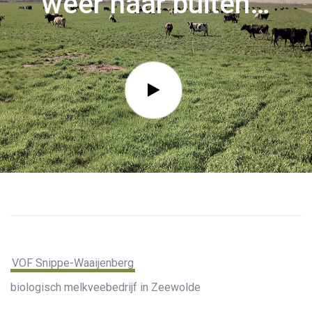
weer naar buiten…
VOF Snippe-Waaijenberg
biologisch melkveebedrijf in Zeewolde