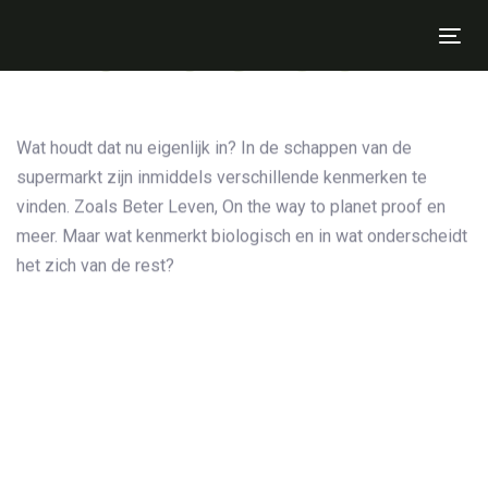
Skip
BIOLOGISCH
to
Tog
Skip
primary
nav
navigation
links
Skip
Wat houdt dat nu eigenlijk in? In de schappen van de
to
supermarkt zijn inmiddels verschillende kenmerken te
content
vinden. Zoals Beter Leven, On the way to planet proof en
meer. Maar wat kenmerkt biologisch en in wat onderscheidt
het zich van de rest?